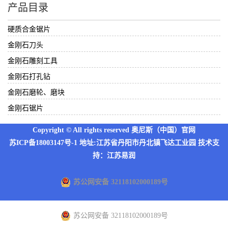
产品目录
硬质合金锯片
金刚石刀头
金刚石雕刻工具
金刚石打孔钻
金刚石磨轮、磨块
金刚石锯片
Copyright © All rights reserved 奥尼斯（中国）官网
苏ICP备18003147号-1
地址:江苏省丹阳市丹北镇飞达工业园 技术支
持：
江苏易润
苏公网安备 32118102000189号
苏公网安备 32118102000189号