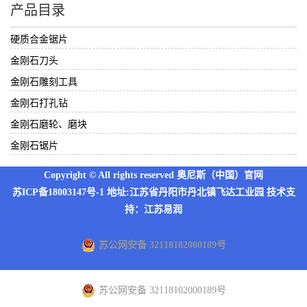
产品目录
硬质合金锯片
金刚石刀头
金刚石雕刻工具
金刚石打孔钻
金刚石磨轮、磨块
金刚石锯片
Copyright © All rights reserved 奥尼斯（中国）官网
苏ICP备18003147号-1
地址:江苏省丹阳市丹北镇飞达工业园 技术支
持：
江苏易润
苏公网安备 32118102000189号
苏公网安备 32118102000189号